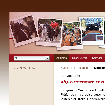
Aktuelles
Unser Verein
Kalender
Startseite
»
Aktuelles
»
Mitteilu
Zum NEWS-Archiv
20. Mai 2026
A/Q-Westernturnier 26
Ein ganzes Wochenende voll g
Prüfungen – vorbeischauen lo
laufen hier Trails, Ranch-Rid