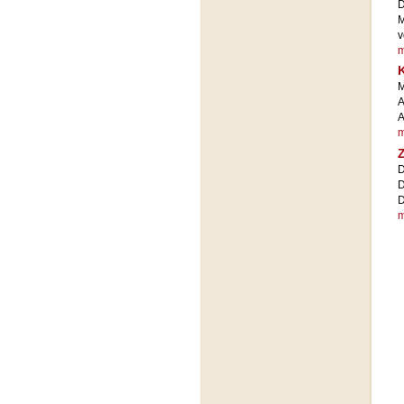
D
M
v
m
M
A
A
m
Z
D
D
D
m