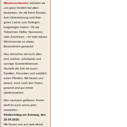
Westernreitturnier
möchten wir
uns ganz herzlich bei allen
bedanken, die mit ihrem Einsatz,
ihrer Unterstützung und ihrer
guten Laune zum Gelingen
beigetragen haben. Ob als
Teilnehmer, Helfer, Sponsoren
oder Zuschauer – ihr habt dieses
Wochenende zu etwas
Besonderem gemacht!
Nun wünschen wir euch allen
eine schöne, erholsame und
sonnige Sommerferienzeit.
Genießt die Zeit mit euren
Familien, Freunden und natürlich
euren Pferden. Wir freuen uns
darauf, euch nach den Ferien
gesund und gut erholt
wiederzusehen.
Den nächsten größeren Termin
dürft ihr euch schon jetzt
vormerken:
Kinderreittag am Sonntag, den
20.09.2026.
Wir freuen uns auf viele kleine