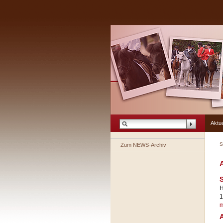
Aktue
S
Zum NEWS-Archiv
A
S
H
1
m